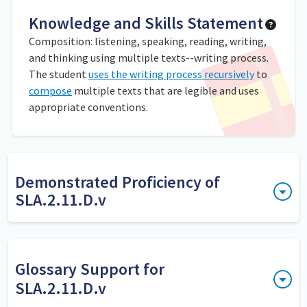
Knowledge and Skills Statement
Composition: listening, speaking, reading, writing,
and thinking using multiple texts--writing process.
The student
uses the writing process recursively
to
compose
multiple texts that are legible and uses
appropriate conventions.
Demonstrated Proficiency of
SLA.2.11.D.v
Use los siguientes criterios de evaluación para checar el
progreso de los estudiantes con el objetivo de que dominen
esta expectativa estudiantil. Esta expectativa debe ser
Glossary Support for
evaluada tanto al momento en que los estudiantes están
SLA.2.11.D.v
desarrollando borradores como al momento en que los