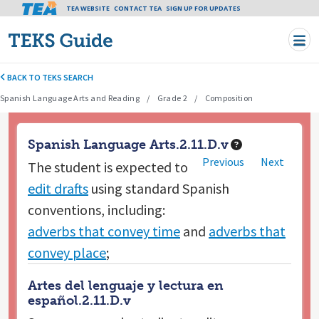
Tea header menu
TEA WEBSITE
CONTACT TEA
Skip to main content
SIGN UP FOR UPDATES
BACK TO TEKS SEARCH
Spanish Language Arts and Reading
Grade 2
Composition
Spanish Language Arts.2.11.D.v
Previous
Next
The student is expected to
edit drafts
using standard Spanish
conventions, including:
adverbs that convey time
and
adverbs that
convey place
;
Artes del lenguaje y lectura en
español.2.11.D.v