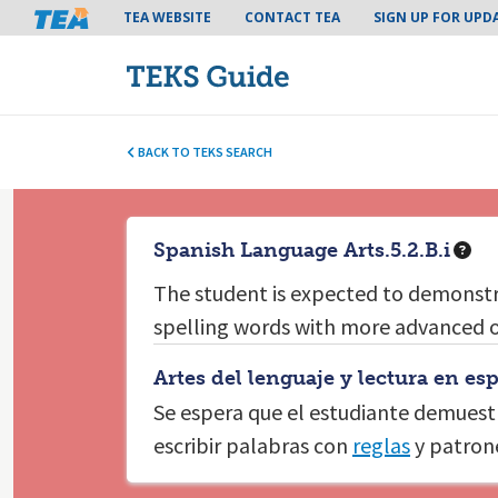
Tea header menu
TEA WEBSITE
CONTACT TEA
SIGN UP FOR UPD
BACK TO TEKS SEARCH
Spanish Language Arts.5.2.B.i
The student is expected to
demonstr
spelling words with more advanced o
Artes del lenguaje y lectura en esp
Se espera que el estudiante
demuestr
escribir palabras con
reglas
y patron