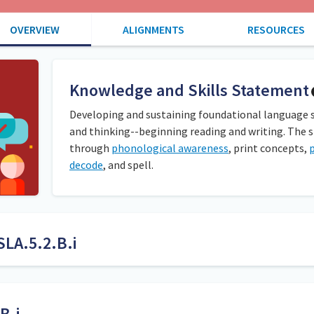
OVERVIEW
ALIGNMENTS
RESOURCES
Knowledge and Skills Statement
Developing and sustaining foundational language ski
and thinking--beginning reading and writing. The 
through
phonological awareness
, print concepts,
decode
, and spell.
SLA.5.2.B.i
ue escriban palabras que tengan una regla y patrón ortográficos e
io, espacio). Cuando los estudiantes terminen, muestre la escritura c
a, debe corregirla y escribirla nuevamente. Para evaluar el conoci
B.i