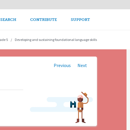
avigation
 SEARCH
CONTRIBUTE
SUPPORT
ade 5
Developing and sustaining foundational language skills
Previous
Next