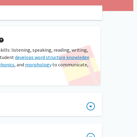
lls: listening, speaking, reading, writing,
student
develops word structure knowledge
phonics
, and
morphology
to communicate,
specíficos, como palabras que terminan con la
orrecta de las palabras. Si un estudiante
miento aprendido, pida a los estudiantes que