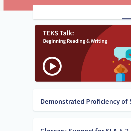
Demonstrated Proficiency of 
Haga un dictado y pídales a los estudiantes q
sílaba -cia y -cio (inteligencia, audacia, juic
comete un error en la escritura de una palabr
Glossary Support for SLA.5.2.