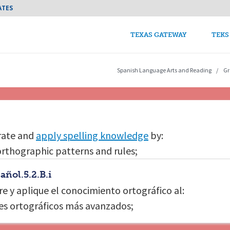
Skip to main content
ATES
TEKS Guide Main n
TEXAS GATEWAY
TEKS
Spanish Language Arts and Reading
Gr
ate and
apply spelling knowledge
by:
rthographic patterns and rules;
añol.5.2.B.i
e y aplique el conocimiento ortográfico al:
es ortográficos más avanzados;