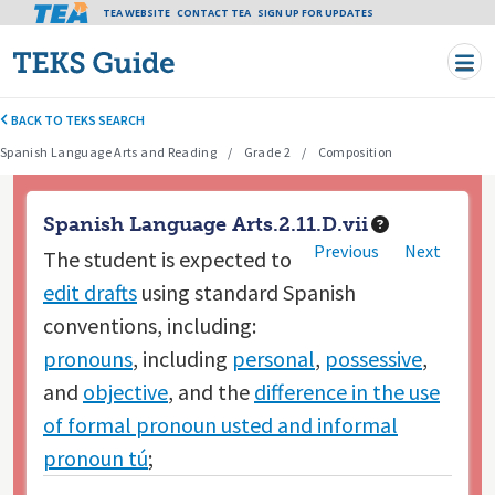
Tea header menu
TEA WEBSITE
CONTACT TEA
Skip to main content
SIGN UP FOR UPDATES
BACK TO TEKS SEARCH
Spanish Language Arts and Reading
Grade 2
Composition
Spanish Language Arts.2.11.D.vii
Previous
Next
The student is expected to
edit drafts
using standard Spanish
conventions, including:
pronouns
, including
personal
,
possessive
,
and
objective
, and the
difference in the use
of formal pronoun usted and informal
pronoun tú
;