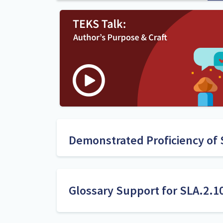
Demonstrated Proficiency of 
Mantenga una lista de control para checar qui
un texto busca entretener, informar o persua
evidencia del texto que apoye su pensar.
Glossary Support for SLA.2.1
Ejemplos: