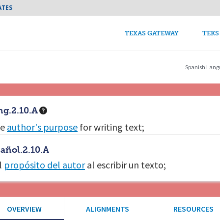
Skip to main content
ATES
TEKS Guide Main n
TEXAS GATEWAY
TEKS
Spanish Lang
g.2.10.A
he
author's purpose
for writing text;
pañol.2.10.A
l
propósito del autor
al escribir un texto;
OVERVIEW
ALIGNMENTS
RESOURCES