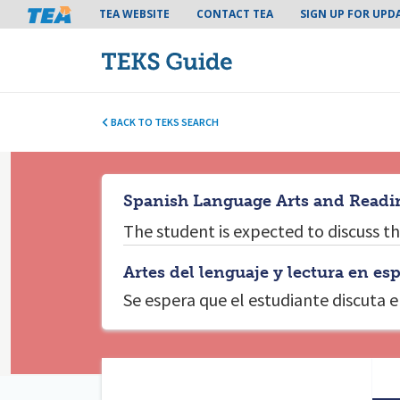
Tea header menu
TEA WEBSITE
CONTACT TEA
SIGN UP FOR UPD
BACK TO TEKS SEARCH
Spanish Language Arts and Readin
The student is expected to
discuss t
Artes del lenguaje y lectura en es
Se espera que el estudiante
discuta e