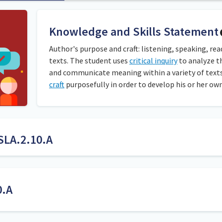
Knowledge and Skills Statement
Author's purpose and craft: listening, speaking, rea
texts. The student uses
critical inquiry
to analyze t
and communicate meaning within a variety of texts
craft
purposefully in order to develop his or her o
SLA.2.10.A
én domina esta expectativa estudiantil y quién necesita más apoyo
dir, y deben poder explicar cómo llegan a esa determinación. Anim
0.A