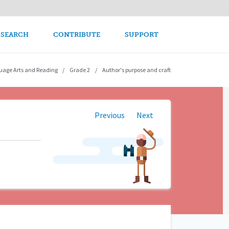
avigation
 SEARCH
CONTRIBUTE
SUPPORT
uage Arts and Reading
Grade 2
Author's purpose and craft
Previous
Next